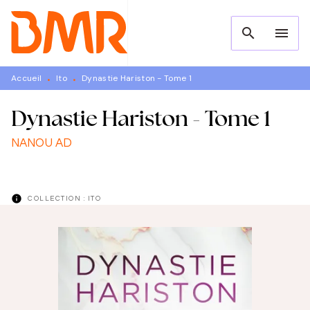
MENU
RECHERCHE
CONTENU
search
menu
PIED DE PAGE
Accueil
Ito
Dynastie Hariston - Tome 1
•
•
Dynastie Hariston - Tome 1
NANOU AD
info
COLLECTION :
ITO