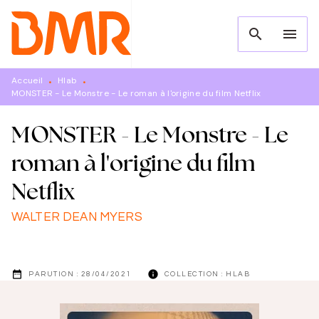
MENU
RECHERCHE
CONTENU
search
menu
PIED DE PAGE
Accueil
Hlab
•
•
MONSTER - Le Monstre - Le roman à l'origine du film Netflix
MONSTER - Le Monstre - Le
roman à l'origine du film
Netflix
WALTER DEAN MYERS
date_range
info
PARUTION :
28/04/2021
COLLECTION :
HLAB