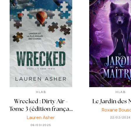
HLAB
HLAB
Wrecked : Dirty Air -
Le Jardin des 
Tome 3 (édition frança…
Roxane Bous
Lauren Asher
22/02/2024
06/03/2025