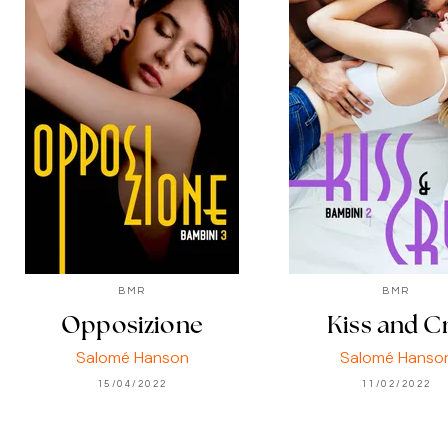
BMR
BMR
Opposizione
Kiss and C
Salomé Hanson
Salomé Hanso
15/04/2022
11/02/2022