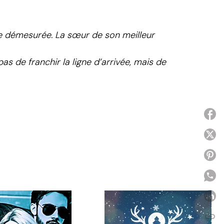
nce démesurée. La sœur de son meilleur
pas de franchir la ligne d’arrivée, mais de
P
P
P
P
link
C