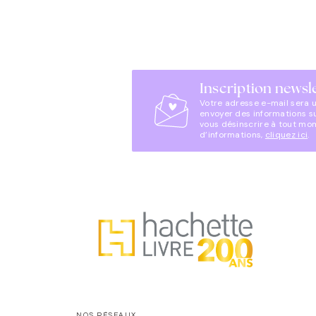
Inscription newsl
Votre adresse e-mail sera 
envoyer des informations s
vous désinscrire à tout mo
d’informations,
cliquez ici
.
NOS RÉSEAUX