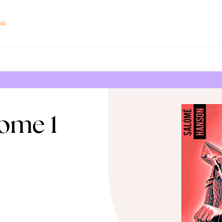
PIED DE PAGE
UR
tome 1