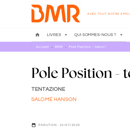
MENU
RECHERCHE
CONTENU
AVEC TOUT NOTRE AMO
home
arrow_drop_down
arrow_drop_down
LIVRES
QUI SOMMES-NOUS ?
Accueil
BMR
Pole Position - tome 1
•
•
Pole Position - 
TENTAZIONE
SALOMÉ HANSON
date_range
PARUTION :
22/07/2020