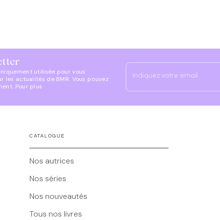
etter
uniquement utilisée pour vous
Indiquez votre email
ur les actualités de BMR. Vous pouvez
ment. Pour plus
CATALOGUE
Nos autrices
Nos séries
Nos nouveautés
Tous nos livres