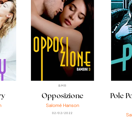
BMR
ry
Opposizione
Pole P
n
Salomé Hanson
02/02/2022
Sa