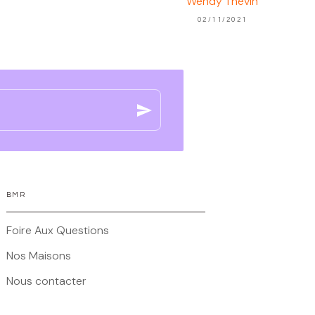
Wendy Thévin
02/11/2021
send
BMR
Foire Aux Questions
Nos Maisons
Nous contacter