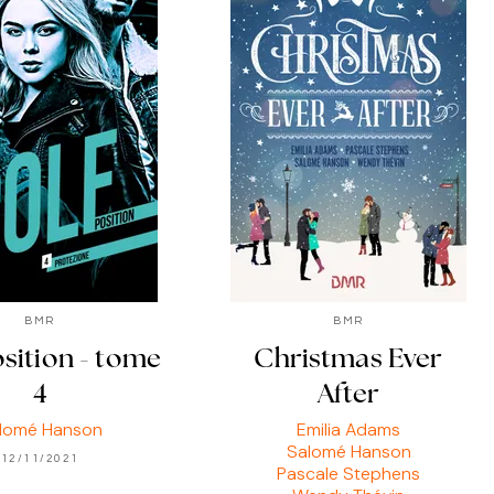
BMR
BMR
osition - tome
Christmas Ever
4
After
lomé Hanson
Emilia Adams
Salomé Hanson
12/11/2021
Pascale Stephens