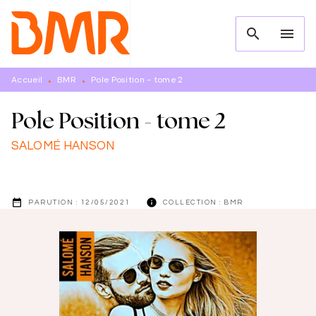
MENU
RECHERCHE
CONTENU
search
menu
PIED DE PAGE
Accueil
BMR
Pole Position - tome 2
•
•
Pole Position - tome 2
SALOMÉ HANSON
date_range
info
PARUTION :
12/05/2021
COLLECTION :
BMR