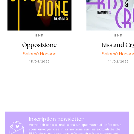
BMR
BMR
Opposizione
Kiss and Cr
Salomé Hanson
Salomé Hanso
15/04/2022
11/02/2022
Inscription newsletter
Votre adresse e-mail sera uniquement utilisée pour
vous envoyer des informations sur les actualités de
BMR. Vous pouvez vous désinscrire à tout moment.