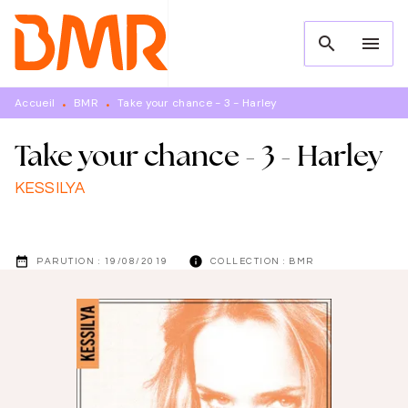
MENU
RECHERCHE
CONTENU
search
menu
PIED DE PAGE
Accueil
BMR
Take your chance - 3 - Harley
•
•
Take your chance - 3 - Harley
KESSILYA
date_range
info
PARUTION :
19/08/2019
COLLECTION :
BMR