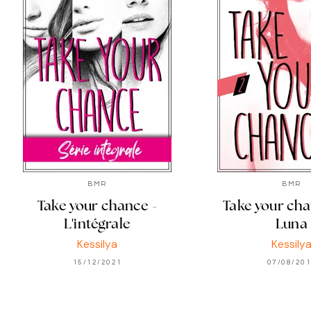
BMR
BMR
Take your chance -
Take your chan
L'intégrale
Luna
Kessilya
Kessily
15/12/2021
07/08/20