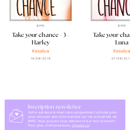
BMR
BMR
Take your chance - 3 -
Take your chan
Harley
Luna
Kessilya
Kessily
19/08/2019
07/08/20
Inscription newsletter
Votre adresse e-mail sera uniquement utilisée pour
vous envoyer des informations sur les actualités de
BMR. Vous pouvez vous désinscrire à tout moment.
Pour plus d’informations,
cliquez ici
.