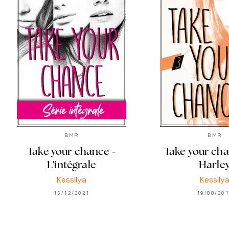
BMR
BMR
Take your chance -
Take your chan
L'intégrale
Harle
Kessilya
Kessily
15/12/2021
19/08/20