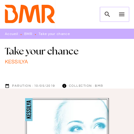
MENU
RECHERCHE
CONTENU
search
menu
PIED DE PAGE
Accueil
BMR
Take your chance
•
•
Take your chance
KESSILYA
date_range
info
PARUTION :
10/05/2019
COLLECTION :
BMR