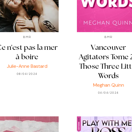
BMR
BMR
e n'est pas la mer
Vancouver
à boire
Agitators Tome 2
Julie-Anne Bastard
Those Three Litt
08/04/2024
Words
Meghan Quinn
04/04/2024