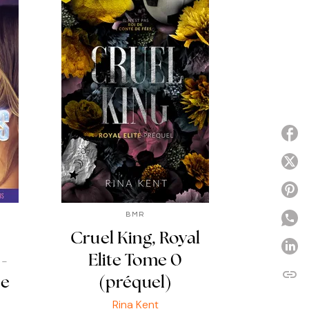
P
P
P
BMR
Cruel King, Royal
P
 -
Elite Tome 0
link
C
te
(préquel)
Rina Kent