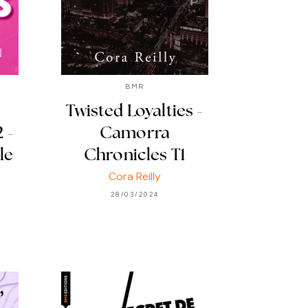
BMR
Twisted Loyalties -
 -
Camorra
le
Chronicles T1
Cora Reilly
28/03/2024