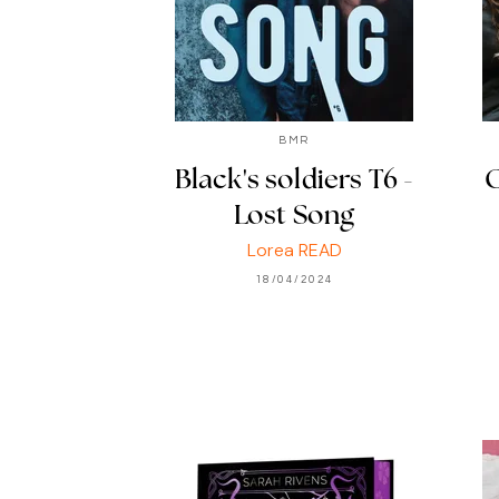
BMR
Black's soldiers T6 -
C
Lost Song
Lorea READ
18/04/2024