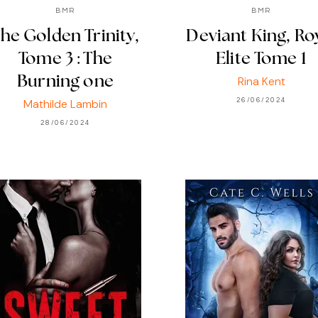
BMR
BMR
he Golden Trinity,
Deviant King, Ro
Tome 3 : The
Elite Tome 1
Rina Kent
Burning one
Mathilde Lambin
26/06/2024
28/06/2024