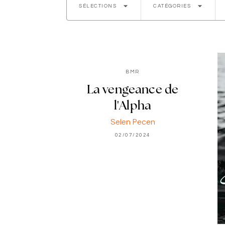
arrow_drop_down
arrow_drop_down
SÉLECTIONS
CATÉGORIES
BMR
La vengeance de
l'Alpha
Selen Pecen
02/07/2024