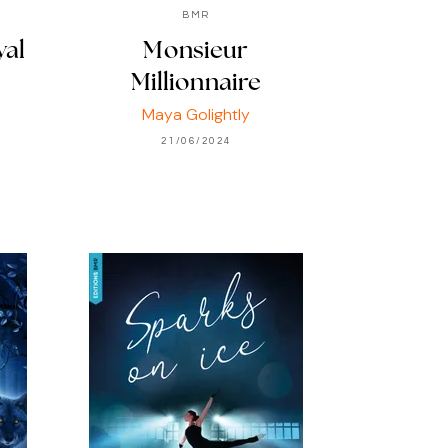
BMR
yal
Monsieur
Millionnaire
Maya Golightly
21/06/2024