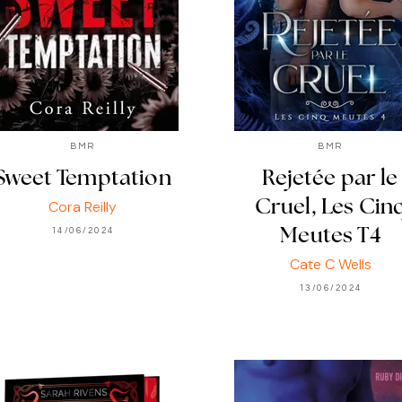
BMR
BMR
Sweet Temptation
Rejetée par le
Cora Reilly
Cruel, Les Cin
14/06/2024
Meutes T4
Cate C Wells
13/06/2024