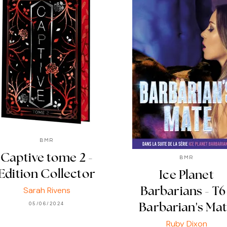
BMR
Captive tome 2 -
BMR
Edition Collector
Ice Planet
Sarah Rivens
Barbarians - T6
05/06/2024
Barbarian's Ma
Ruby Dixon