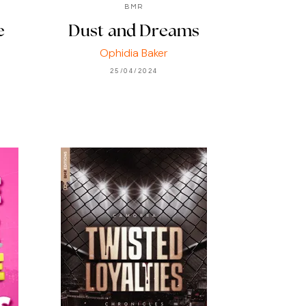
BMR
e
Dust and Dreams
Ophidia Baker
25/04/2024