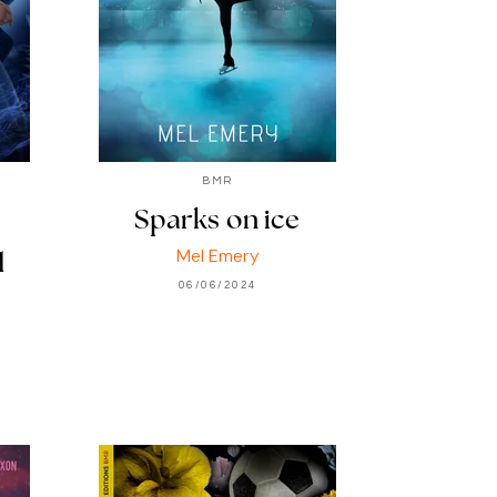
BMR
Sparks on ice
Mel Emery
q
06/06/2024