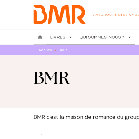
MENU
RECHERCHE
CONTENU
AVEC TOUT NOTRE AMO
home
arrow_drop_down
arrow_drop_down
LIVRES
QUI SOMMES-NOUS ?
Accueil
BMR
•
BMR
BMR c'est la maison de romance du groupe