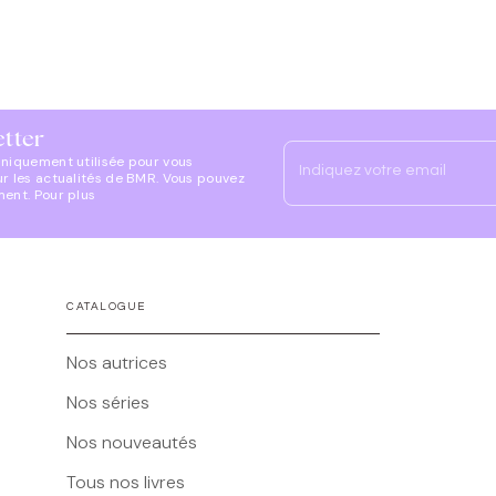
etter
uniquement utilisée pour vous
Indiquez votre email
ur les actualités de BMR. Vous pouvez
ment. Pour plus
CATALOGUE
Nos autrices
Nos séries
Nos nouveautés
Tous nos livres