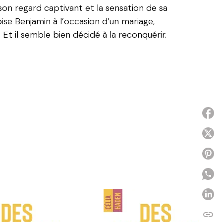
son regard captivant et la sensation de sa
ise Benjamin à l’occasion d’un mariage,
Et il semble bien décidé à la reconquérir.
P
P
P
P
link
C