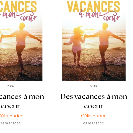
YRA
BMR
cances à mon
Des vacances à mon
coeur
coeur
Célia Haden
Célia Haden
25/02/2022
09/02/2022