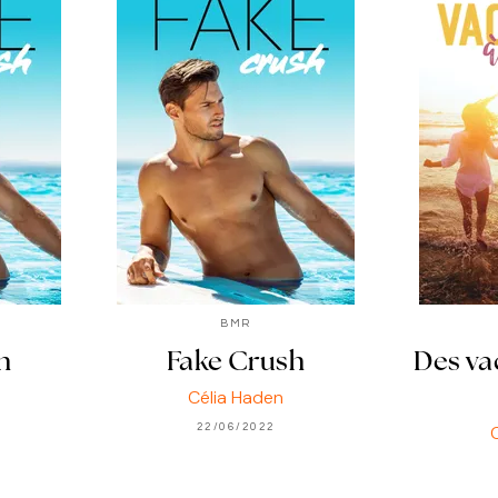
BMR
h
Fake Crush
Des va
Célia Haden
22/06/2022