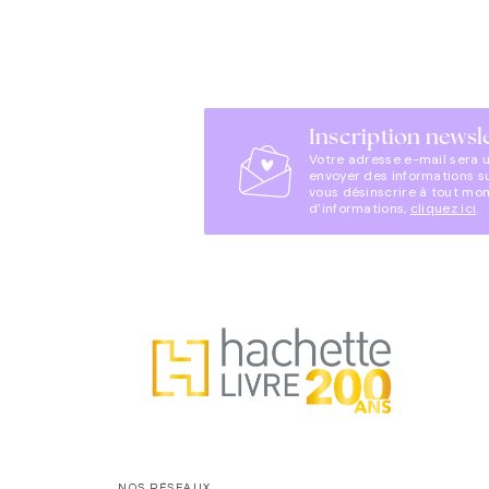
Inscription newsl
Votre adresse e-mail sera 
envoyer des informations s
vous désinscrire à tout mo
d’informations,
cliquez ici
.
NOS RÉSEAUX