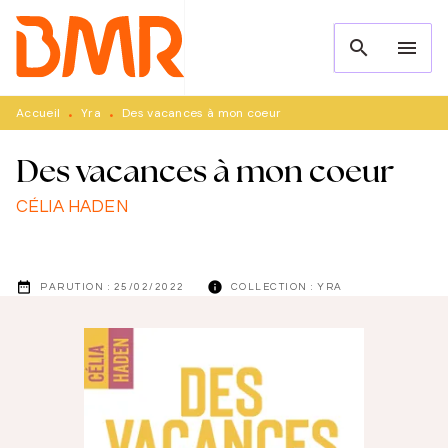
MENU
RECHERCHE
CONTENU
search
menu
PIED DE PAGE
Accueil
Yra
Des vacances à mon coeur
•
•
Des vacances à mon coeur
CÉLIA HADEN
date_range
info
PARUTION :
25/02/2022
COLLECTION :
YRA