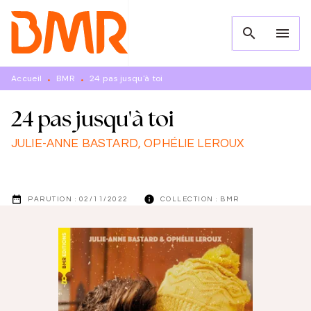
MENU
RECHERCHE
CONTENU
search
menu
PIED DE PAGE
Accueil
BMR
24 pas jusqu'à toi
•
•
24 pas jusqu'à toi
JULIE-ANNE BASTARD
,
OPHÉLIE LEROUX
date_range
info
PARUTION :
02/11/2022
COLLECTION :
BMR