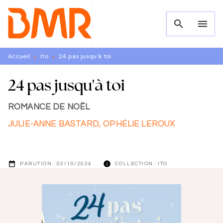
MENU
RECHERCHE
CONTENU
search
menu
PIED DE PAGE
Accueil
Ito
24 pas jusqu'à toi
•
•
24 pas jusqu'à toi
ROMANCE DE NOËL
JULIE-ANNE BASTARD
,
OPHÉLIE LEROUX
date_range
info
PARUTION :
02/10/2024
COLLECTION :
ITO