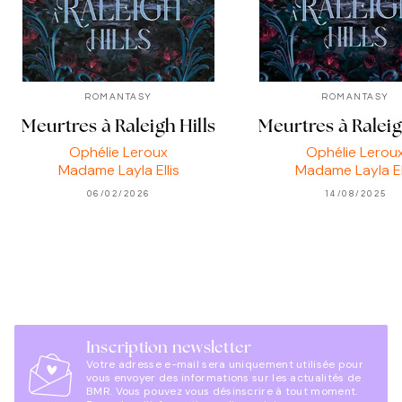
ROMANTASY
ROMANTASY
Meurtres à Raleigh Hills
Meurtres à Raleig
Ophélie Leroux
Ophélie Lerou
Madame Layla Ellis
Madame Layla El
06/02/2026
14/08/2025
Inscription newsletter
Votre adresse e-mail sera uniquement utilisée pour
vous envoyer des informations sur les actualités de
BMR. Vous pouvez vous désinscrire à tout moment.