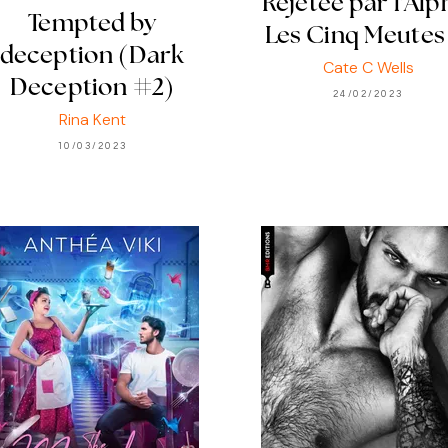
Rejetée par l'Alp
Tempted by
Les Cinq Meutes
deception (Dark
Cate C Wells
Deception #2)
24/02/2023
Rina Kent
10/03/2023