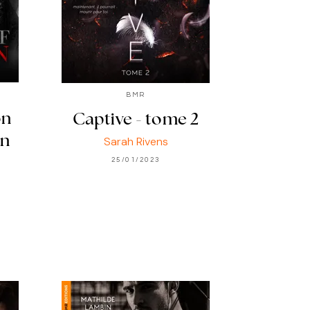
BMR
on
Captive - tome 2
on
Sarah Rivens
25/01/2023