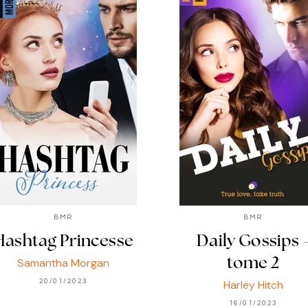
BMR
BMR
Hashtag Princesse
Daily Gossips 
Samantha Morgan
tome 2
20/01/2023
Harley Hitch
16/01/2023