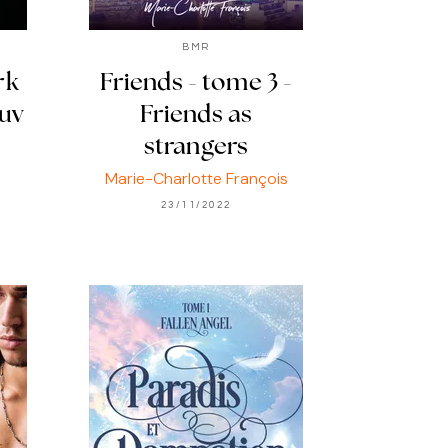
BMR
rk
Friends - tome 3 -
ouv
Friends as
strangers
Marie-Charlotte François
23/11/2022