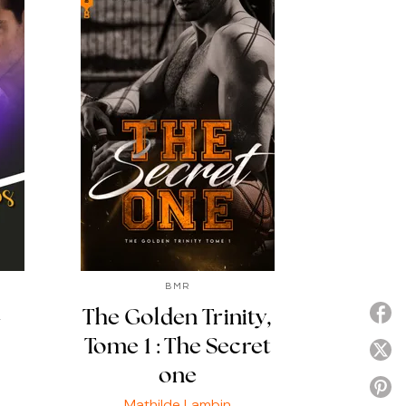
BMR
P
-
The Golden Trinity,
Tome 1 : The Secret
P
one
P
Mathilde Lambin