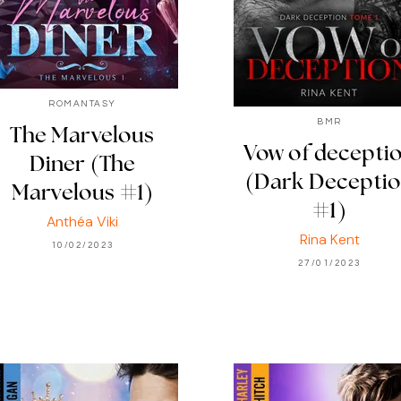
ROMANTASY
BMR
The Marvelous
Vow of decepti
Diner (The
(Dark Decepti
Marvelous #1)
#1)
Anthéa Viki
Rina Kent
10/02/2023
27/01/2023