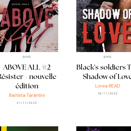
BMR
BMR
ABOVE ALL #2
Black's soldiers T
Résister - nouvelle
Shadow of Lov
Lorea READ
édition
Battista Tarantini
18/11/2022
21/11/2022