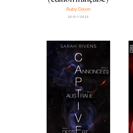
(édition française)
Ruby Dixon
20/01/2023