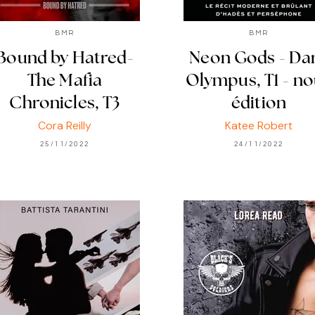
BMR
BMR
Bound by Hatred-
Neon Gods - Da
The Mafia
Olympus, T1 - n
Chronicles, T3
édition
Cora Reilly
Katee Robert
25/11/2022
24/11/2022