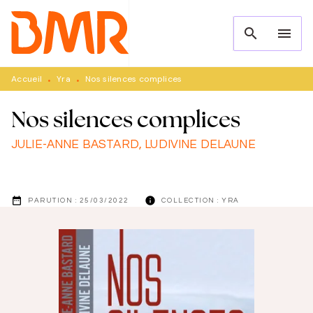
MENU
RECHERCHE
CONTENU
search
menu
PIED DE PAGE
Accueil
Yra
Nos silences complices
•
•
Nos silences complices
JULIE-ANNE BASTARD
,
LUDIVINE DELAUNE
date_range
info
PARUTION :
25/03/2022
COLLECTION :
YRA