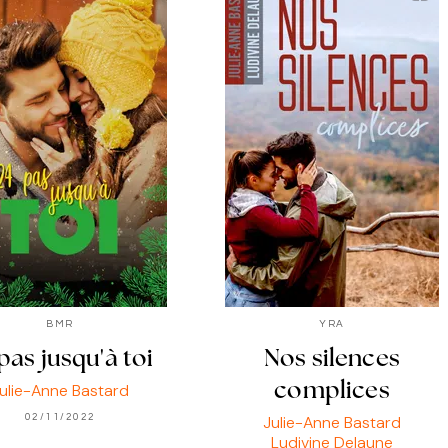
BMR
YRA
pas jusqu'à toi
Nos silences
ulie-Anne Bastard
complices
02/11/2022
Julie-Anne Bastard
Ludivine Delaune