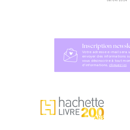
08/04/2024
Inscription newsl
Votre adresse e-mail sera 
envoyer des informations s
vous désinscrire à tout mo
d’informations,
cliquez ici
.