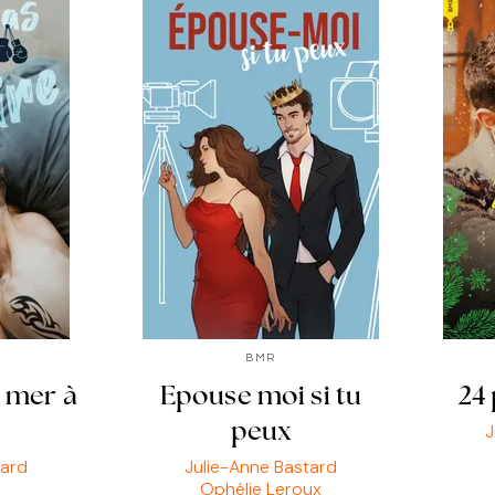
BMR
a mer à
Epouse moi si tu
24 
J
peux
tard
Julie-Anne Bastard
Ophélie Leroux