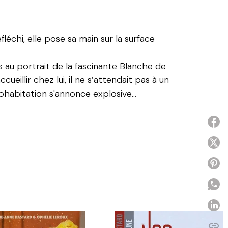
léchi, elle pose sa main sur la surface
rs au portrait de la fascinante Blanche de
ueillir chez lui, il ne s’attendait pas à un
habitation s'annonce explosive...
P
P
P
P
link
C