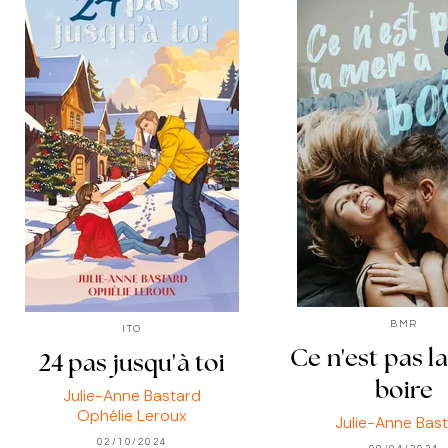
BMR
ITO
Ce n'est pas l
24 pas jusqu'à toi
boire
Julie-Anne Bastard
Ophélie Leroux
Julie-Anne Bas
02/10/2024