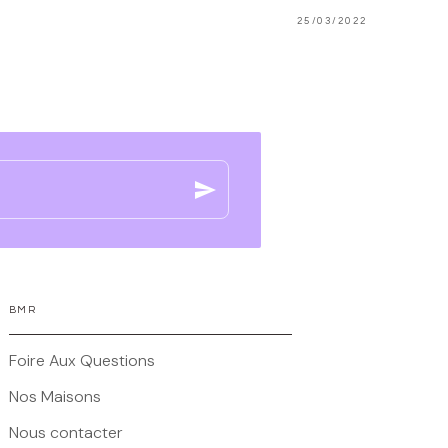
25/03/2022
send
BMR
Foire Aux Questions
Nos Maisons
Nous contacter