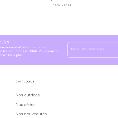
19/01/2024
etter
uniquement utilisée pour vous
Indiquez votre email
ur les actualités de BMR. Vous pouvez
ment. Pour plus
CATALOGUE
Nos autrices
Nos séries
Nos nouveautés