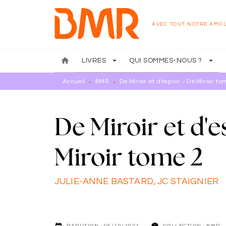
MENU
RECHERCHE
CONTENU
AVEC TOUT NOTRE AMO
home
arrow_drop_down
arrow_drop_down
LIVRES
QUI SOMMES-NOUS ?
Accueil
BMR
De Miroir et d'espoir - De Miroir to
•
•
De Miroir et d'e
Miroir tome 2
JULIE-ANNE BASTARD
,
JC STAIGNIER
date_range
info
PARUTION :
06/10/2021
COLLECTION :
BMR