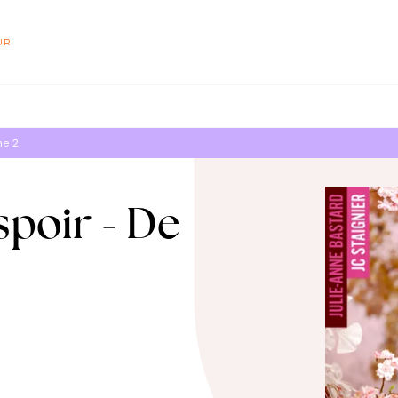
PIED DE PAGE
UR
me 2
spoir - De